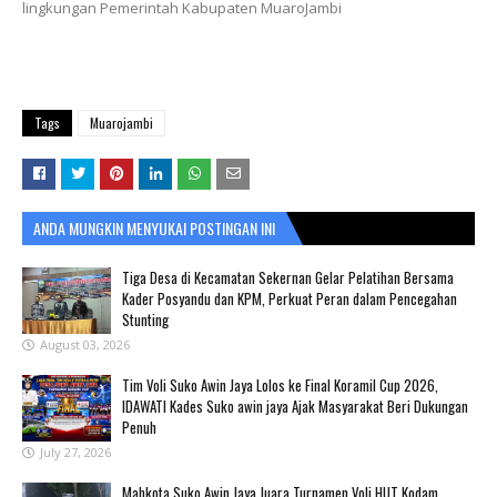
lingkungan Pemerintah Kabupaten MuaroJambi
Tags
Muarojambi
ANDA MUNGKIN MENYUKAI POSTINGAN INI
Tiga Desa di Kecamatan Sekernan Gelar Pelatihan Bersama
Kader Posyandu dan KPM, Perkuat Peran dalam Pencegahan
Stunting
August 03, 2026
Tim Voli Suko Awin Jaya Lolos ke Final Koramil Cup 2026,
IDAWATI Kades Suko awin jaya Ajak Masyarakat Beri Dukungan
Penuh
July 27, 2026
Mahkota Suko Awin Jaya Juara Turnamen Voli HUT Kodam