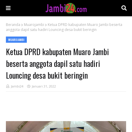
Beranda
Muarojambi
Ketua DPRD kabupaten Muaro Jambi beserta
anggota dapil satu hadiri Louncing desa bukit beringin
MUAROJAMBI
Ketua DPRD kabupaten Muaro Jambi
beserta anggota dapil satu hadiri
Louncing desa bukit beringin
Jambi24
Januari 31, 2022