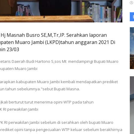
 Hj Masnah Busro SE,M,Tr,IP. Serahkan laporan
paten Muaro Jambi (LKPD)tahun anggaran 2021 Di
nin 23/03
etaris Daerah Budi Hartono S,sos Mt mendampingi Bupati Muaro
bupaten Muaro Jambi
 harapkan kabupaten Muaro Jambi kembali mendapatkan prediket
ahun tahun sebelumnya."sebut Bupati Masna.
kali berturut turut menerima opini WTP pada tahun
K RI perwakilan Jambi
PK RI perwakilan Jambi sebelum di serahkan oleh bupati Muaro
prediket opini tanpa pengecualian WTP keluar sebelum berakhirnya