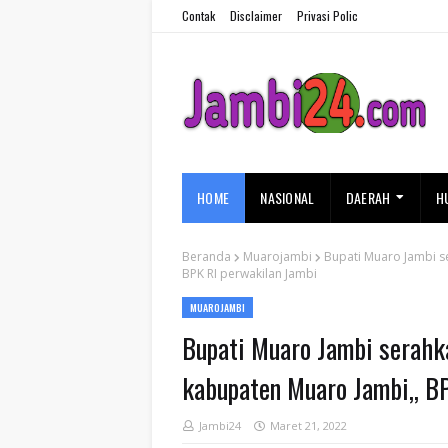
Contak
Disclaimer
Privasi Polic
HOME
NASIONAL
DAERAH
H
Beranda
Muarojambi
Bupati Muaro Jambi s
BPK RI perwakilan Jambi
MUAROJAMBI
Bupati Muaro Jambi serahk
kabupaten Muaro Jambi,, B
Jambi24
Maret 21, 2022