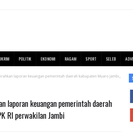
UKRIM
POLITIK
EKONOMI
RAGAM
SPORT
SELEB
ADV
erahkan laporan keuangan pemerintah daerah kabupaten Muaro Jambi,,
an laporan keuangan pemerintah daerah
PK RI perwakilan Jambi