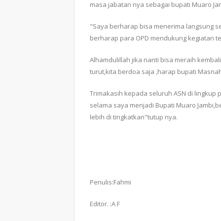
masa jabatan nya sebagai bupati Muaro Ja
"Saya berharap bisa menerima langsung se
berharap para OPD mendukung kegiatan ters
Alhamdulillah jika nanti bisa meraih kembal
turut,kita berdoa saja ,harap bupati Masnah
Trimakasih kepada seluruh ASN di lingkup 
selama saya menjadi Bupati Muaro Jambi,be
lebih di tingkatkan"tutup nya.
Penulis:Fahmi
Editor. :A F