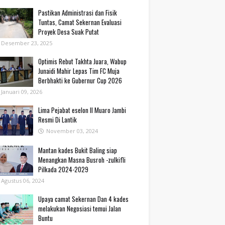
Pastikan Administrasi dan Fisik
Tuntas, Camat Sekernan Evaluasi
Proyek Desa Suak Putat
Desember 23, 2025
Optimis Rebut Takhta Juara, Wabup
Junaidi Mahir Lepas Tim FC Muja
Berbhakti ke Gubernur Cup 2026
Januari 09, 2026
Lima Pejabat eselon II Muaro Jambi
Resmi Di Lantik
November 03, 2024
Mantan kades Bukit Baling siap
Menangkan Masna Busroh -zulkifli
Pilkada 2024-2029
Agustus 06, 2024
Upaya camat Sekernan Dan 4 kades
melakukan Negosiasi temui Jalan
Buntu