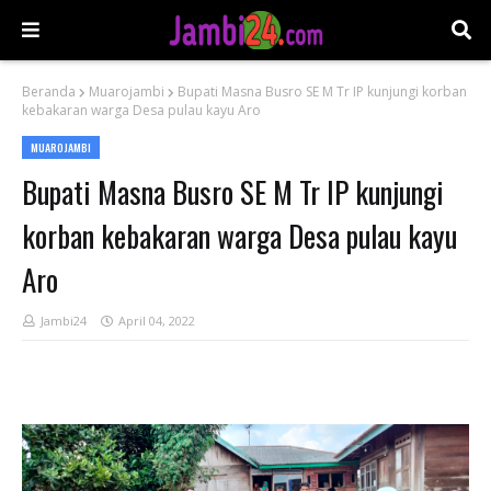
Beranda
Muarojambi
Bupati Masna Busro SE M Tr IP kunjungi korban
kebakaran warga Desa pulau kayu Aro
MUAROJAMBI
Bupati Masna Busro SE M Tr IP kunjungi
korban kebakaran warga Desa pulau kayu
Aro
Jambi24
April 04, 2022