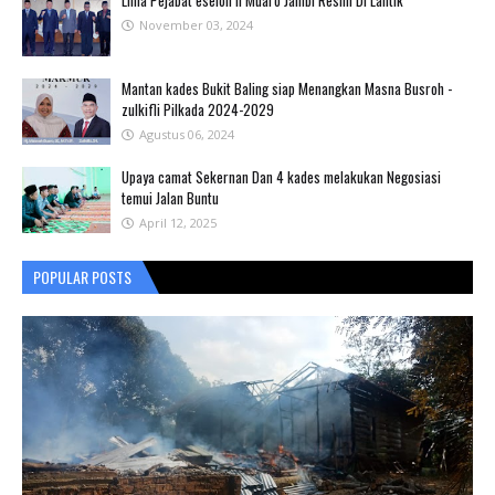
Lima Pejabat eselon II Muaro Jambi Resmi Di Lantik
November 03, 2024
Mantan kades Bukit Baling siap Menangkan Masna Busroh -
zulkifli Pilkada 2024-2029
Agustus 06, 2024
Upaya camat Sekernan Dan 4 kades melakukan Negosiasi
temui Jalan Buntu
April 12, 2025
POPULAR POSTS