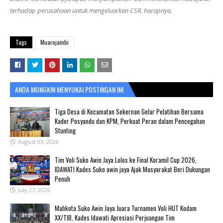
terhadap perusahaan untuk mengeluarkan CSR. harapnya.
Tags
Muarojambi
ANDA MUNGKIN MENYUKAI POSTINGAN INI
Tiga Desa di Kecamatan Sekernan Gelar Pelatihan Bersama
Kader Posyandu dan KPM, Perkuat Peran dalam Pencegahan
Stunting
August 03, 2026
Tim Voli Suko Awin Jaya Lolos ke Final Koramil Cup 2026,
IDAWATI Kades Suko awin jaya Ajak Masyarakat Beri Dukungan
Penuh
July 27, 2026
Mahkota Suko Awin Jaya Juara Turnamen Voli HUT Kodam
XX/TIB, Kades Idawati Apresiasi Perjuangan Tim