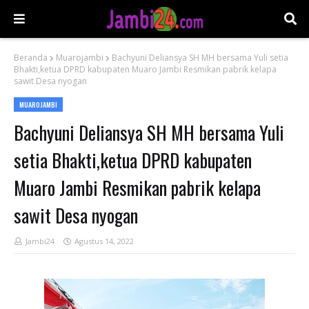
Beranda
Muarojambi
Bachyuni Deliansya SH MH bersama Yuli setia
Bhakti,ketua DPRD kabupaten Muaro Jambi Resmikan pabrik kelapa
sawit Desa nyogan
MUAROJAMBI
Bachyuni Deliansya SH MH bersama Yuli
setia Bhakti,ketua DPRD kabupaten
Muaro Jambi Resmikan pabrik kelapa
sawit Desa nyogan
Jambi24
Agustus 14, 2022