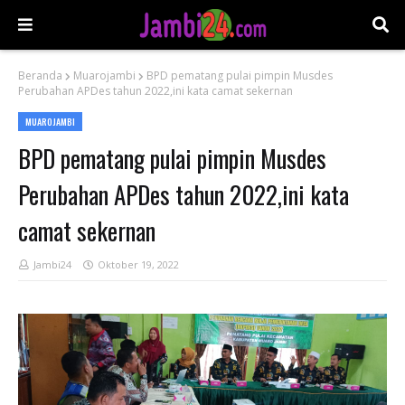
Beranda
Muarojambi
BPD pematang pulai pimpin Musdes
Perubahan APDes tahun 2022,ini kata camat sekernan
MUAROJAMBI
BPD pematang pulai pimpin Musdes
Perubahan APDes tahun 2022,ini kata
camat sekernan
Jambi24
Oktober 19, 2022