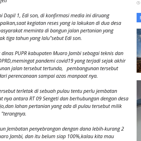
geti
apil 1, Edi son, di konfirmasi media ini diruang
aikan,saat kegiatan reses yang ia lakukan di dua desa
masyarakat meminta di bangun jalan pertanian yang
jak tiga tahun yang lalu"sebut Edi son.
 dinas PUPR kabupaten Muaro Jambi sebagai teknis dan
PRD,memingat pandemi covid19 yang terjadi sejak akhir
nan jalan tersebut tertunda, pembangunan tersebut
dari perencanaan sampai azas manpaat nya.
ersebut terletak di sebuah pulau tentu perlu jembatan
at nya antara RT 09 Sengeti dan berhubungan dengan desa
,dan lahan pertanian yang ada di pulau tersebut milik
 "terangnya.
ngun Jembatan penyebrangan dengan dana lebih-kurang 2
aro Jambi, dan itu belum siap 100%,kalau kita mau