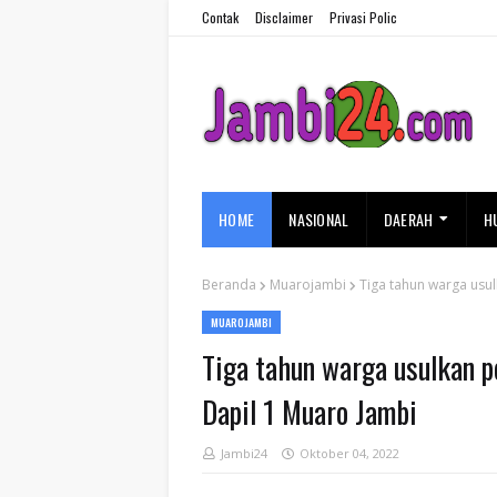
Contak
Disclaimer
Privasi Polic
HOME
NASIONAL
DAERAH
H
Beranda
Muarojambi
Tiga tahun warga usul
MUAROJAMBI
Tiga tahun warga usulkan p
Dapil 1 Muaro Jambi
Jambi24
Oktober 04, 2022