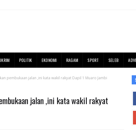
UKRIM
POLITIK
EKONOMI
RAGAM
SPORT
SELEB
ADV
kan pembukaan jalan ,ini kata wakil rakyat Dapil 1 Muaro Jambi
embukaan jalan ,ini kata wakil rakyat