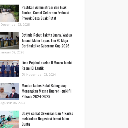
Pastikan Administrasi dan Fisik
Tuntas, Camat Sekernan Evaluasi
Proyek Desa Suak Putat
Desember 23, 2025
Optimis Rebut Takhta Juara, Wabup
Junaidi Mahir Lepas Tim FC Muja
Berbhakti ke Gubernur Cup 2026
Januari 09, 2026
Lima Pejabat eselon II Muaro Jambi
Resmi Di Lantik
November 03, 2024
Mantan kades Bukit Baling siap
Menangkan Masna Busroh -zulkifli
Pilkada 2024-2029
Agustus 06, 2024
Upaya camat Sekernan Dan 4 kades
melakukan Negosiasi temui Jalan
Buntu