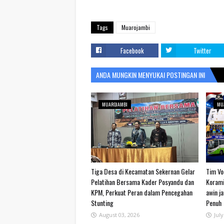
Tags
Muarojambi
Facebook
Twitter
ANDA MUNGKIN MENYUKAI POSTINGAN INI
MUAROJAMBI
MU
Tiga Desa di Kecamatan Sekernan Gelar
Tim Vol
Pelatihan Bersama Kader Posyandu dan
Korami
KPM, Perkuat Peran dalam Pencegahan
awin j
Stunting
Penuh
August 03, 2026
July