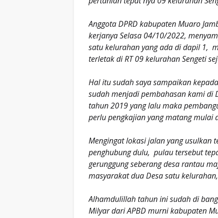
pertanian tepat nya 09 kelurahan Sen
Anggota DPRD kabupaten Muaro Jambi D
kerjanya Selasa 04/10/2022, menyamp
satu kelurahan yang ada di dapil 1, 
terletak di RT 09 kelurahan Sengeti se
Hal itu sudah saya sampaikan kepada
sudah menjadi pembahasan kami di D
tahun 2019 yang lalu maka pembangu
perlu pengkajian yang matang mulai 
Mengingat lokasi jalan yang usulkan t
penghubung dulu, pulau tersebut tep
gerunggung seberang desa rantau majo
masyarakat dua Desa satu kelurahan,
Alhamdulillah tahun ini sudah di ba
Milyar dari APBD murni kabupaten Mu