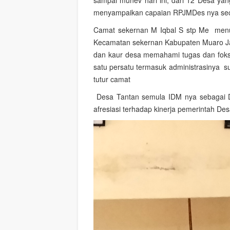
sampai munev hari ini, dari 12 Desa yan
menyampaikan capaian RPJMDes nya seca
Camat sekernan M Iqbal S stp Me menut
Kecamatan sekernan Kabupaten Muaro Jamb
dan kaur desa memahami tugas dan foksi
satu persatu termasuk administrasinya s
tutur camat
Desa Tantan semula IDM nya sebagai De
afresiasi terhadap kinerja pemerintah D