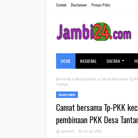
Contak
Disclaimer
Privasi Polic
HOME
NASIONAL
DAERAH
H
Beranda
Muarojambi
Camat bersama Tp-P
Tantan
MUAROJAMBI
Camat bersama Tp-PKK kec
pembinaan PKK Desa Tanta
Jambi24
Juli 24, 2023