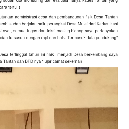
g sudah kita monitoring dan evaluasi hanya kades Tantan yang
ra tertulis
urkan administrasi desa dan pembangunan fisik Desa Tantan
i sudah berjalan baik, perangkat Desa Mulai dari Kadus, kasi
 nya , semua tugas dan foksi masing bidang saya pertanyakan
udah tersusun dengan rapi dan baik. Termasuk data pendukung"
sa tertinggal tahun ini naik menjadi Desa berkembang saya
esa Tantan dan BPD nya " ujar camat sekernan