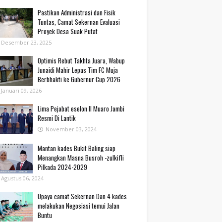
Pastikan Administrasi dan Fisik
Tuntas, Camat Sekernan Evaluasi
Proyek Desa Suak Putat
Desember 23, 2025
Optimis Rebut Takhta Juara, Wabup
Junaidi Mahir Lepas Tim FC Muja
Berbhakti ke Gubernur Cup 2026
Januari 09, 2026
Lima Pejabat eselon II Muaro Jambi
Resmi Di Lantik
November 03, 2024
Mantan kades Bukit Baling siap
Menangkan Masna Busroh -zulkifli
Pilkada 2024-2029
Agustus 06, 2024
Upaya camat Sekernan Dan 4 kades
melakukan Negosiasi temui Jalan
Buntu