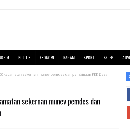
UKRIM
POLITIK
EKONOMI
RAGAM
SPORT
SELEB
ADV
KK kecamatan sekernan munev pemdes dan pembinaan PKK Desa
amatan sekernan munev pemdes dan
n