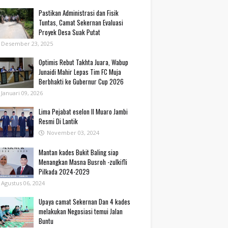
Pastikan Administrasi dan Fisik
Tuntas, Camat Sekernan Evaluasi
Proyek Desa Suak Putat
Desember 23, 2025
Optimis Rebut Takhta Juara, Wabup
Junaidi Mahir Lepas Tim FC Muja
Berbhakti ke Gubernur Cup 2026
Januari 09, 2026
Lima Pejabat eselon II Muaro Jambi
Resmi Di Lantik
November 03, 2024
Mantan kades Bukit Baling siap
Menangkan Masna Busroh -zulkifli
Pilkada 2024-2029
Agustus 06, 2024
Upaya camat Sekernan Dan 4 kades
melakukan Negosiasi temui Jalan
Buntu