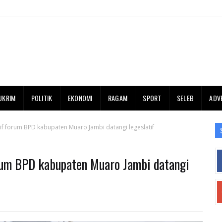
UKRIM
POLITIK
EKONOMI
RAGAM
SPORT
SELEB
ADV
if forum BPD kabupaten Muaro Jambi datangi legeslatif
rum BPD kabupaten Muaro Jambi datangi