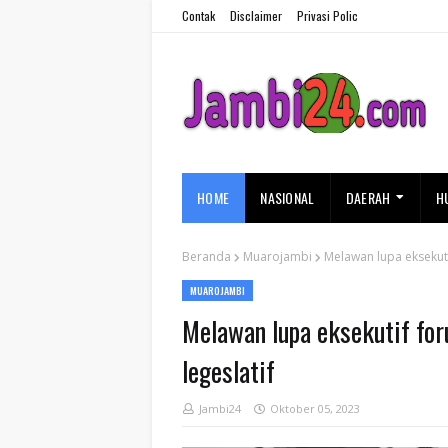
Contak
Disclaimer
Privasi Polic
HOME
NASIONAL
DAERAH
H
Beranda
Muarojambi
Melawan lupa eksekut
MUAROJAMBI
Melawan lupa eksekutif fo
legeslatif
Jambi24
Oktober 05, 2023