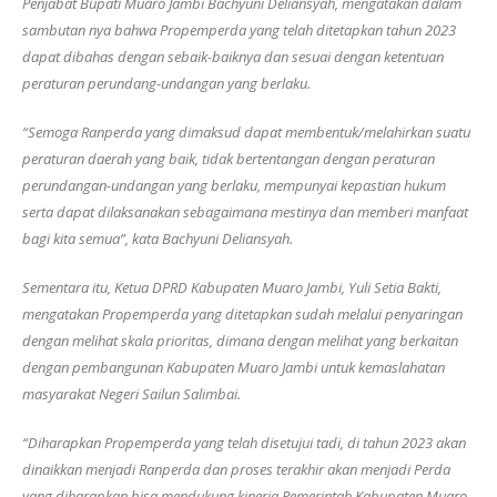
Penjabat Bupati Muaro Jambi Bachyuni Deliansyah, mengatakan dalam
sambutan nya bahwa Propemperda yang telah ditetapkan tahun 2023
dapat dibahas dengan sebaik-baiknya dan sesuai dengan ketentuan
peraturan perundang-undangan yang berlaku.
“Semoga Ranperda yang dimaksud dapat membentuk/melahirkan suatu
peraturan daerah yang baik, tidak bertentangan dengan peraturan
perundangan-undangan yang berlaku, mempunyai kepastian hukum
serta dapat dilaksanakan sebagaimana mestinya dan memberi manfaat
bagi kita semua”, kata Bachyuni Deliansyah.
Sementara itu, Ketua DPRD Kabupaten Muaro Jambi, Yuli Setia Bakti,
mengatakan Propemperda yang ditetapkan sudah melalui penyaringan
dengan melihat skala prioritas, dimana dengan melihat yang berkaitan
dengan pembangunan Kabupaten Muaro Jambi untuk kemaslahatan
masyarakat Negeri Sailun Salimbai.
“Diharapkan Propemperda yang telah disetujui tadi, di tahun 2023 akan
dinaikkan menjadi Ranperda dan proses terakhir akan menjadi Perda
yang diharapkan bisa mendukung kinerja Pemerintah Kabupaten Muaro