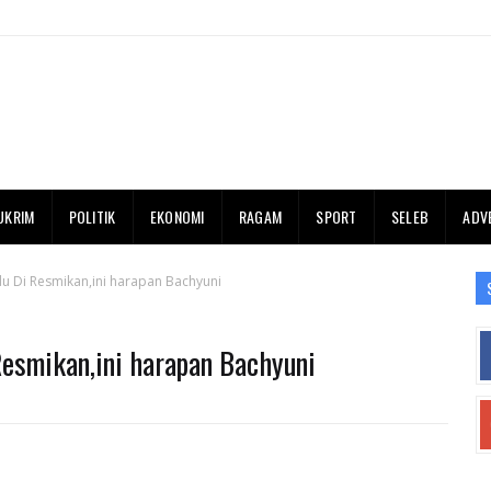
UKRIM
POLITIK
EKONOMI
RAGAM
SPORT
SELEB
ADV
du Di Resmikan,ini harapan Bachyuni
Resmikan,ini harapan Bachyuni