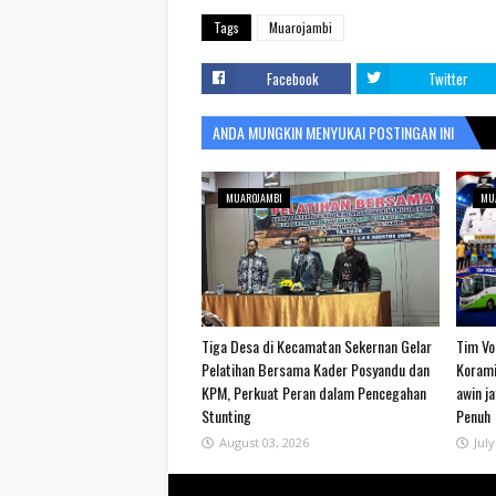
Tags
Muarojambi
Facebook
Twitter
ANDA MUNGKIN MENYUKAI POSTINGAN INI
MUAROJAMBI
MU
Tiga Desa di Kecamatan Sekernan Gelar
Tim Vol
Pelatihan Bersama Kader Posyandu dan
Korami
KPM, Perkuat Peran dalam Pencegahan
awin j
Stunting
Penuh
August 03, 2026
July