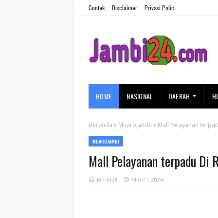
Contak
Disclaimer
Privasi Polic
HOME
NASIONAL
DAERAH
H
Beranda
Muarojambi
Mall Pelayanan terpa
MUAROJAMBI
Mall Pelayanan terpadu Di 
Jambi24
Mei 01, 2024