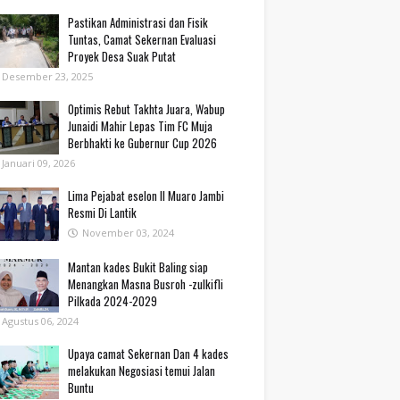
Pastikan Administrasi dan Fisik
Tuntas, Camat Sekernan Evaluasi
Proyek Desa Suak Putat
Desember 23, 2025
Optimis Rebut Takhta Juara, Wabup
Junaidi Mahir Lepas Tim FC Muja
Berbhakti ke Gubernur Cup 2026
Januari 09, 2026
Lima Pejabat eselon II Muaro Jambi
Resmi Di Lantik
November 03, 2024
Mantan kades Bukit Baling siap
Menangkan Masna Busroh -zulkifli
Pilkada 2024-2029
Agustus 06, 2024
Upaya camat Sekernan Dan 4 kades
melakukan Negosiasi temui Jalan
Buntu