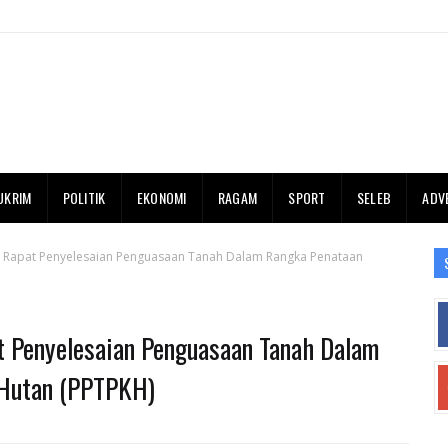
UKRIM
POLITIK
EKONOMI
RAGAM
SPORT
SELEB
ADV
; Rapat Penyelesaian Penguasaan Tanah Dalam Rangka Penataan
t Penyelesaian Penguasaan Tanah Dalam
Hutan (PPTPKH)