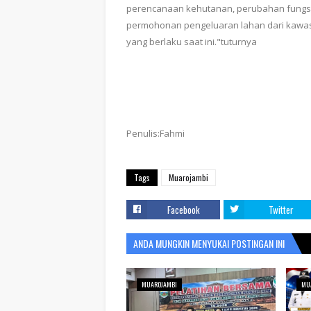
perencanaan kehutanan, perubahan fungs
permohonan pengeluaran lahan dari kawasa
yang berlaku saat ini."tuturnya
Penulis:Fahmi
Tags
Muarojambi
Facebook
Twitter
ANDA MUNGKIN MENYUKAI POSTINGAN INI
MUAROJAMBI
MU