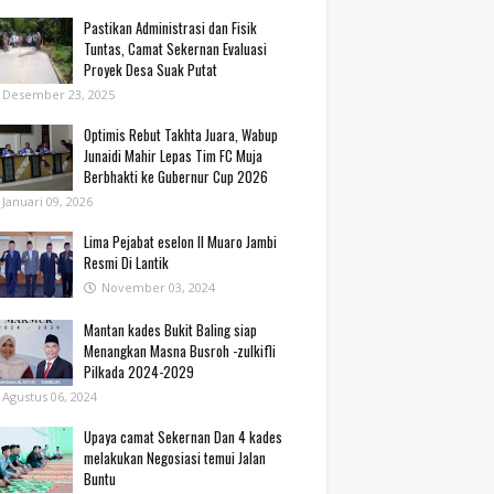
Pastikan Administrasi dan Fisik
Tuntas, Camat Sekernan Evaluasi
Proyek Desa Suak Putat
Desember 23, 2025
Optimis Rebut Takhta Juara, Wabup
Junaidi Mahir Lepas Tim FC Muja
Berbhakti ke Gubernur Cup 2026
Januari 09, 2026
Lima Pejabat eselon II Muaro Jambi
Resmi Di Lantik
November 03, 2024
Mantan kades Bukit Baling siap
Menangkan Masna Busroh -zulkifli
Pilkada 2024-2029
Agustus 06, 2024
Upaya camat Sekernan Dan 4 kades
melakukan Negosiasi temui Jalan
Buntu