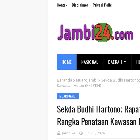
Contak
Disclaimer
Privasi Polic
HOME
NASIONAL
DAERAH
H
Beranda
Muarojambi
Sekda Budhi Hartono
Kawasan Hutan (PPTPKH)
MUAROJAMBI
Sekda Budhi Hartono; Rapa
Rangka Penataan Kawasan 
Jambi24
Juni 06, 2024