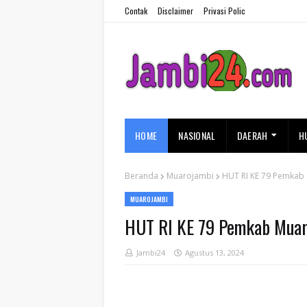
Contak
Disclaimer
Privasi Polic
HOME
NASIONAL
DAERAH
H
Beranda
Muarojambi
HUT RI KE 79 Pemkab
MUAROJAMBI
HUT RI KE 79 Pemkab Muar
Jambi24
Agustus 13, 2024