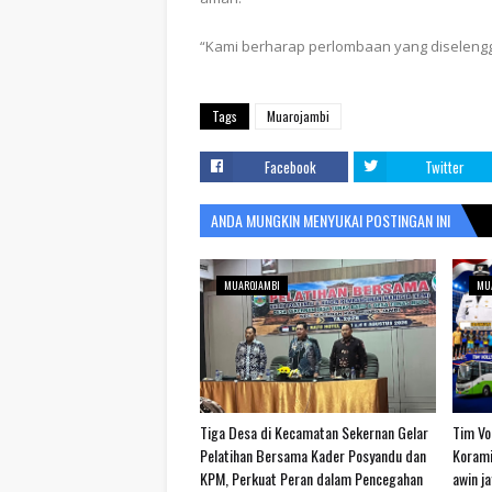
“Kami berharap perlombaan yang diselengg
Tags
Muarojambi
Facebook
Twitter
ANDA MUNGKIN MENYUKAI POSTINGAN INI
MUAROJAMBI
MU
Tiga Desa di Kecamatan Sekernan Gelar
Tim Vol
Pelatihan Bersama Kader Posyandu dan
Korami
KPM, Perkuat Peran dalam Pencegahan
awin j