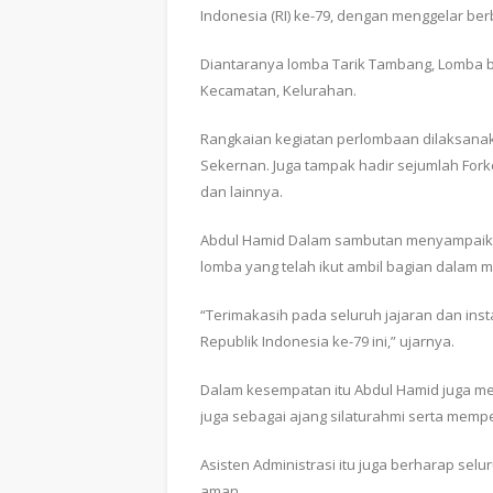
Indonesia (RI) ke-79, dengan menggelar be
Diantaranya lomba Tarik Tambang, Lomba bak
Kecamatan, Kelurahan.
Rangkaian kegiatan perlombaan dilaksana
Sekernan. Juga tampak hadir sejumlah For
dan lainnya.
Abdul Hamid Dalam sambutan menyampaikan,
lomba yang telah ikut ambil bagian dalam 
“Terimakasih pada seluruh jajaran dan inst
Republik Indonesia ke-79 ini,” ujarnya.
Dalam kesempatan itu Abdul Hamid juga men
juga sebagai ajang silaturahmi serta memp
Asisten Administrasi itu juga berharap sel
aman.