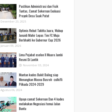
Pastikan Administrasi dan Fisik
Tuntas, Camat Sekernan Evaluasi
Proyek Desa Suak Putat
Desember 23, 2025
Optimis Rebut Takhta Juara, Wabup
Junaidi Mahir Lepas Tim FC Muja
Berbhakti ke Gubernur Cup 2026
Januari 09, 2026
Lima Pejabat eselon II Muaro Jambi
Resmi Di Lantik
November 03, 2024
Mantan kades Bukit Baling siap
Menangkan Masna Busroh -zulkifli
Pilkada 2024-2029
Agustus 06, 2024
Upaya camat Sekernan Dan 4 kades
melakukan Negosiasi temui Jalan
Buntu