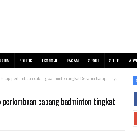
UKRIM
POLITIK
EKONOMI
RAGAM
SPORT
SELEB
ADV
 tutup perlombaan cabang badminton tingkat Desa, ini harapan nya...
p perlombaan cabang badminton tingkat