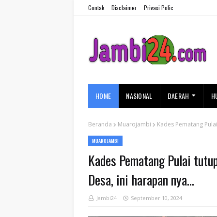
Contak
Disclaimer
Privasi Polic
HOME
NASIONAL
DAERAH
H
Beranda
Muarojambi
Kades Pematang Pulai
MUAROJAMBI
Kades Pematang Pulai tutu
Desa, ini harapan nya...
Jambi24
September 10, 2024