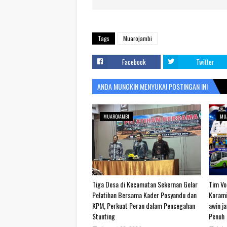
Tags
Muarojambi
Facebook
Twitter
ANDA MUNGKIN MENYUKAI POSTINGAN INI
MUAROJAMBI
MU
Tiga Desa di Kecamatan Sekernan Gelar
Tim Vol
Pelatihan Bersama Kader Posyandu dan
Korami
KPM, Perkuat Peran dalam Pencegahan
awin j
Stunting
Penuh