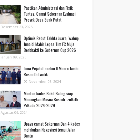
Pastikan Administrasi dan Fisik
Tuntas, Camat Sekernan Evaluasi
Proyek Desa Suak Putat
Desember 23, 2025
Optimis Rebut Takhta Juara, Wabup
Junaidi Mahir Lepas Tim FC Muja
Berbhakti ke Gubernur Cup 2026
Januari 09, 2026
Lima Pejabat eselon II Muaro Jambi
Resmi Di Lantik
November 03, 2024
Mantan kades Bukit Baling siap
Menangkan Masna Busroh -zulkifli
Pilkada 2024-2029
Agustus 06, 2024
Upaya camat Sekernan Dan 4 kades
melakukan Negosiasi temui Jalan
Buntu