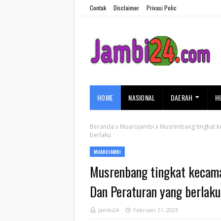
Contak
Disclaimer
Privasi Polic
HOME
NASIONAL
DAERAH
H
Beranda
Muarojambi
Musrenbang tingkat k
berlaku
MUAROJAMBI
Musrenbang tingkat kecama
Dan Peraturan yang berlaku
Jambi24
Februari 11, 2025