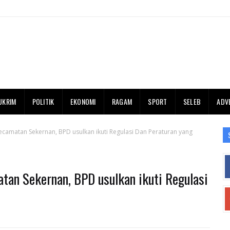
UKRIM
POLITIK
EKONOMI
RAGAM
SPORT
SELEB
ADV
ecamatan Sekernan, BPD usulkan ikuti Regulasi Dan Peraturan yang
tan Sekernan, BPD usulkan ikuti Regulasi