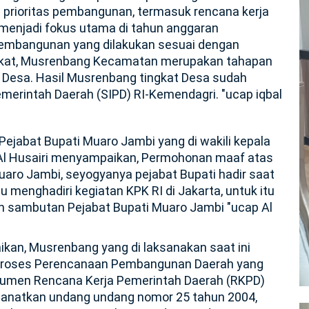
prioritas pembangunan, termasuk rencana kerja
menjadi fokus utama di tahun anggaran
mbangunan yang dilakukan sesuai dengan
kat,
Musrenbang Kecamatan merupakan tahapan
t Desa.
Hasil Musrenbang tingkat Desa sudah
emerintah Daerah (SIPD) RI-Kemendagri.
"ucap iqbal
ejabat Bupati Muaro Jambi yang di wakili kepala
Al Husairi menyampaikan, Permohonan maaf atas
uaro Jambi, seyogyanya pejabat Bupati hadir saat
au menghadiri kegiatan KPK RI di Jakarta, untuk itu
 sambutan Pejabat Bupati Muaro Jambi "ucap Al
ikan, Musrenbang yang di laksanakan saat ini
Proses Perencanaan Pembangunan Daerah yang
kumen Rencana Kerja Pemerintah Daerah (RKPD)
manatkan undang undang nomor 25 tahun 2004,