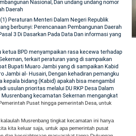
mbangunan Nasional, Dan undang undang nomor
ah Daerah
 (1) Peraturan Menteri Dalam Negeri
Republik
 yang berbunyi: Perencanaan Pembangunan Daerah
asal 3 Di Dasarkan Pada Data Dan informasi yang
tu ketua BPD menyampaikan rasa kecewa terhadap
ekernan, terkait peraturan yang di sampaikan
bat Bupati Muaro Jambi yang di sampaikan Kabid
 Jambi al- Husairi, Dengan kehadiran pemangku
ra kepala bidang (Kabid) apakah bisa mengambil
i usulan prioritas melalui DU RKP Desa Dalam
? Musrenbang kecamatan Sekernan mengangkat
 Pemerintah Pusat hingga pemerintah Desa, untuk
kalaulah Musrenbang tingkat kecamatan ini hanya
kita kita keluar saja, untuk apa pemerintah pusat
n dan kesejahteraan masyarakat tanpa Dukungan