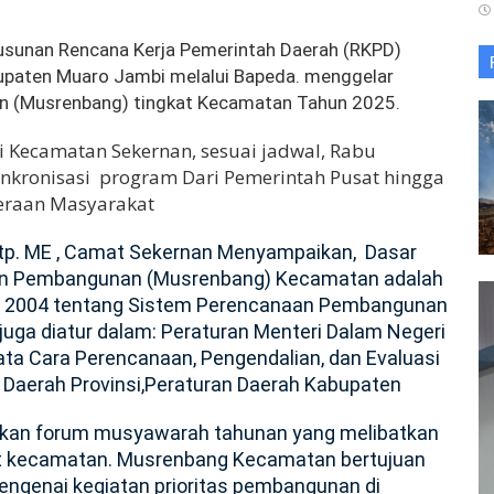
sunan Rencana Kerja Pemerintah Daerah (RKPD)
paten Muaro Jambi melalui Bapeda. menggelar
 (Musrenbang) tingkat Kecamatan Tahun 2025.
 Kecamatan Sekernan, sesuai jadwal, Rabu
nkronisasi program Dari Pemerintah Pusat hingga
teraan Masyarakat
tp. ME , Camat Sekernan Menyampaikan, Dasar
n Pembangunan (Musrenbang) Kecamatan adalah
 2004 tentang Sistem Perencanaan Pembangunan
juga diatur dalam:
Peraturan Menteri Dalam Negeri
ta Cara Perencanaan, Pengendalian, dan Evaluasi
Daerah Provinsi,Peraturan Daerah Kabupaten
an forum musyawarah tahunan yang melibatkan
t kecamatan.
Musrenbang Kecamatan bertujuan
genai kegiatan prioritas pembangunan di