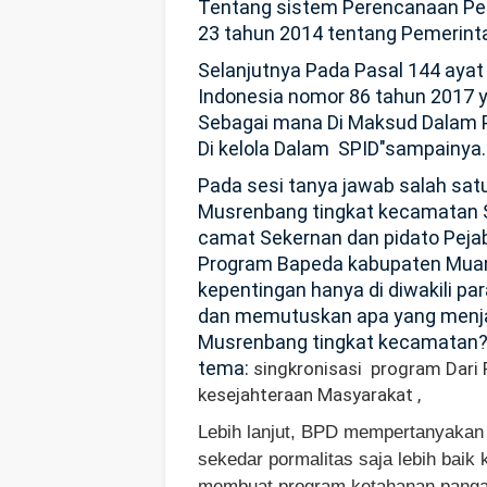
Tentang sistem Perencanaan Pe
23 tahun 2014 tentang Pemerint
Selanjutnya Pada Pasal 144 ayat
Indonesia nomor 86 tahun 2017
Sebagai mana Di Maksud Dalam P
Di kelola Dalam SPID"sampainya.
Pada sesi tanya jawab salah sa
Musrenbang tingkat kecamatan S
camat Sekernan dan pidato Peja
Program Bapeda kabupaten Muaro
kepentingan hanya di diwakili pa
dan memutuskan apa yang menjad
Musrenbang tingkat kecamatan
tema:
singkronisasi program Dari
kesejahteraan Masyarakat ,
Lebih lanjut, BPD mempertanyakan 
sekedar pormalitas saja lebih baik 
membuat program ketahanan panga