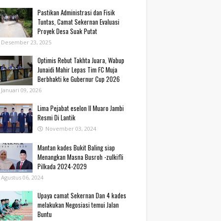
Pastikan Administrasi dan Fisik
Tuntas, Camat Sekernan Evaluasi
Proyek Desa Suak Putat
Desember 23, 2025
Optimis Rebut Takhta Juara, Wabup
Junaidi Mahir Lepas Tim FC Muja
Berbhakti ke Gubernur Cup 2026
Januari 09, 2026
Lima Pejabat eselon II Muaro Jambi
Resmi Di Lantik
November 03, 2024
Mantan kades Bukit Baling siap
Menangkan Masna Busroh -zulkifli
Pilkada 2024-2029
Agustus 06, 2024
Upaya camat Sekernan Dan 4 kades
melakukan Negosiasi temui Jalan
Buntu