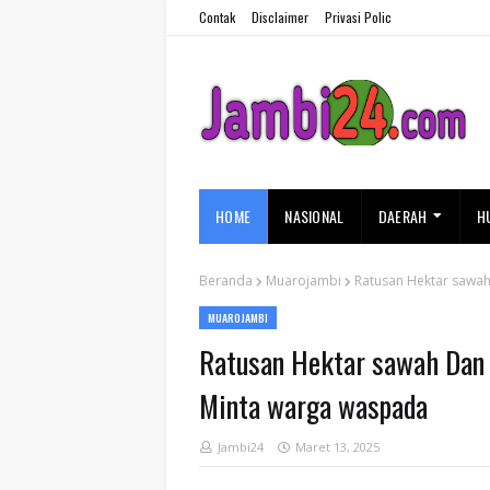
Contak
Disclaimer
Privasi Polic
HOME
NASIONAL
DAERAH
H
Beranda
Muarojambi
Ratusan Hektar sawah
MUAROJAMBI
Ratusan Hektar sawah Dan 
Minta warga waspada
Jambi24
Maret 13, 2025