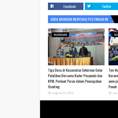
Facebook
Twitter
ANDA MUNGKIN MENYUKAI POSTINGAN INI
MUAROJAMBI
MU
Tiga Desa di Kecamatan Sekernan Gelar
Tim Vol
Pelatihan Bersama Kader Posyandu dan
Korami
KPM, Perkuat Peran dalam Pencegahan
awin j
Stunting
Penuh
August 03, 2026
July