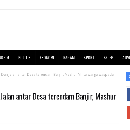
UKRIM
POLITIK
EKONOMI
RAGAM
SPORT
SELEB
ADV
 Dan Jalan antar Desa terendam Banjir, Mashur Minta warga waspada
Jalan antar Desa terendam Banjir, Mashur