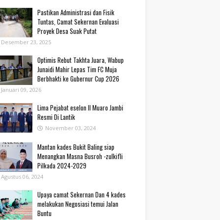
Pastikan Administrasi dan Fisik
Tuntas, Camat Sekernan Evaluasi
Proyek Desa Suak Putat
Desember 23, 2025
Optimis Rebut Takhta Juara, Wabup
Junaidi Mahir Lepas Tim FC Muja
Berbhakti ke Gubernur Cup 2026
Januari 09, 2026
Lima Pejabat eselon II Muaro Jambi
Resmi Di Lantik
November 03, 2024
Mantan kades Bukit Baling siap
Menangkan Masna Busroh -zulkifli
Pilkada 2024-2029
Agustus 06, 2024
Upaya camat Sekernan Dan 4 kades
melakukan Negosiasi temui Jalan
Buntu