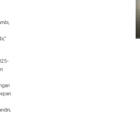
mbi,
i,"
025-
an
angan
epan.
diri,