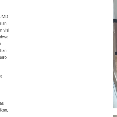
PJMD
alah
 visi
bahwa
i
uhan
uaro
wa
tas
ikan,