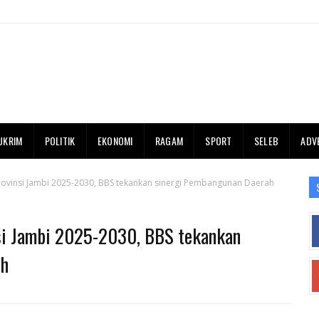
UKRIM
POLITIK
EKONOMI
RAGAM
SPORT
SELEB
ADV
ovinsi Jambi 2025-2030, BBS tekankan sinergi Pembangunan Daerah
i Jambi 2025-2030, BBS tekankan
ah