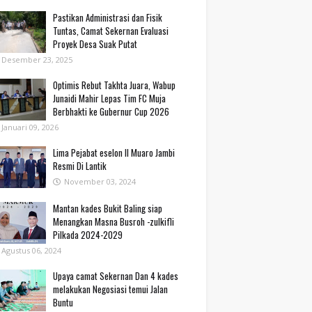
Pastikan Administrasi dan Fisik
Tuntas, Camat Sekernan Evaluasi
Proyek Desa Suak Putat
Desember 23, 2025
Optimis Rebut Takhta Juara, Wabup
Junaidi Mahir Lepas Tim FC Muja
Berbhakti ke Gubernur Cup 2026
Januari 09, 2026
Lima Pejabat eselon II Muaro Jambi
Resmi Di Lantik
November 03, 2024
Mantan kades Bukit Baling siap
Menangkan Masna Busroh -zulkifli
Pilkada 2024-2029
Agustus 06, 2024
Upaya camat Sekernan Dan 4 kades
melakukan Negosiasi temui Jalan
Buntu