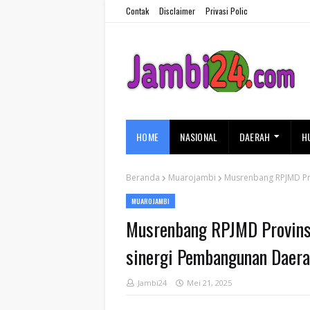
Contak
Disclaimer
Privasi Polic
HOME
NASIONAL
DAERAH
H
Beranda
Muarojambi
Musrenbang RPJMD Pr
MUAROJAMBI
Musrenbang RPJMD Provins
sinergi Pembangunan Daer
Jambi24
Mei 21, 2025