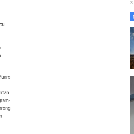
atu
h
n
Muaro
intah
gram-
orong
n