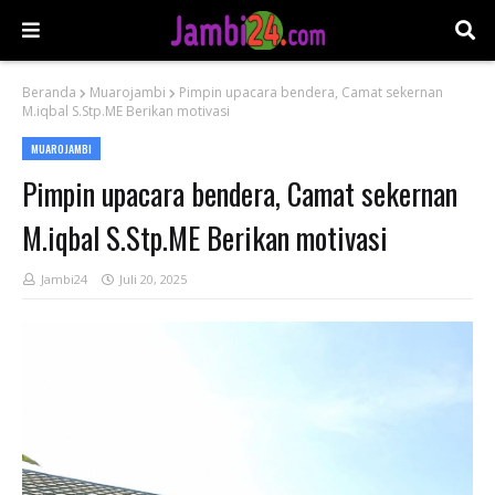
Beranda
Muarojambi
Pimpin upacara bendera, Camat sekernan
M.iqbal S.Stp.ME Berikan motivasi
MUAROJAMBI
Pimpin upacara bendera, Camat sekernan
M.iqbal S.Stp.ME Berikan motivasi
Jambi24
Juli 20, 2025