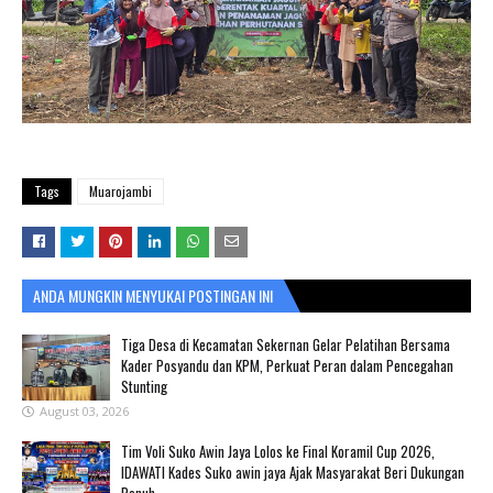
Tags
Muarojambi
ANDA MUNGKIN MENYUKAI POSTINGAN INI
Tiga Desa di Kecamatan Sekernan Gelar Pelatihan Bersama
Kader Posyandu dan KPM, Perkuat Peran dalam Pencegahan
Stunting
August 03, 2026
Tim Voli Suko Awin Jaya Lolos ke Final Koramil Cup 2026,
IDAWATI Kades Suko awin jaya Ajak Masyarakat Beri Dukungan