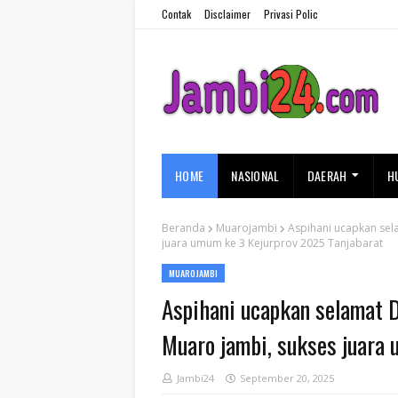
Contak
Disclaimer
Privasi Polic
HOME
NASIONAL
DAERAH
H
Beranda
Muarojambi
Aspihani ucapkan sel
juara umum ke 3 Kejurprov 2025 Tanjabarat
MUAROJAMBI
Aspihani ucapkan selamat D
Muaro jambi, sukses juara
Jambi24
September 20, 2025