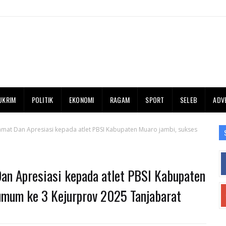
UKRIM
POLITIK
EKONOMI
RAGAM
SPORT
SELEB
ADV
amat Dan Apresiasi kepada atlet PBSI Kabupaten Muaro jambi, sukses
an Apresiasi kepada atlet PBSI Kabupaten
 umum ke 3 Kejurprov 2025 Tanjabarat