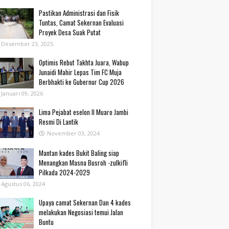
Pastikan Administrasi dan Fisik
Tuntas, Camat Sekernan Evaluasi
Proyek Desa Suak Putat
Desember 23, 2025
Optimis Rebut Takhta Juara, Wabup
Junaidi Mahir Lepas Tim FC Muja
Berbhakti ke Gubernur Cup 2026
Januari 09, 2026
Lima Pejabat eselon II Muaro Jambi
Resmi Di Lantik
November 03, 2024
Mantan kades Bukit Baling siap
Menangkan Masna Busroh -zulkifli
Pilkada 2024-2029
Agustus 06, 2024
Upaya camat Sekernan Dan 4 kades
melakukan Negosiasi temui Jalan
Buntu