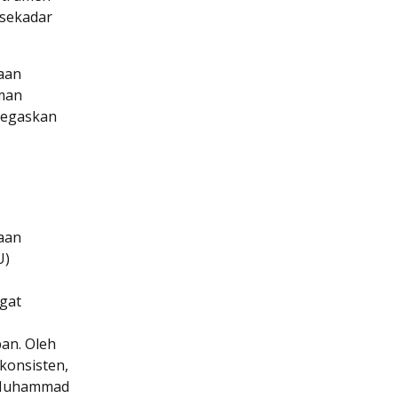
 sekadar
aan
man
negaskan
aan
U)
gat
an. Oleh
konsisten,
p Muhammad