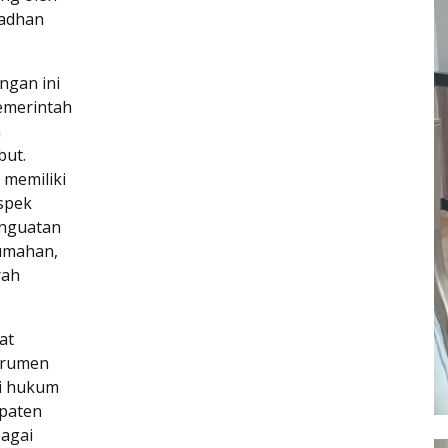
madhan
ngan ini
emerintah
h
but.
 memiliki
aspek
enguatan
umahan,
rah
at
trumen
i hukum
paten
agai