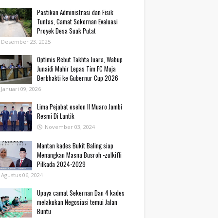
Pastikan Administrasi dan Fisik
Tuntas, Camat Sekernan Evaluasi
Proyek Desa Suak Putat
Desember 23, 2025
Optimis Rebut Takhta Juara, Wabup
Junaidi Mahir Lepas Tim FC Muja
Berbhakti ke Gubernur Cup 2026
Januari 09, 2026
Lima Pejabat eselon II Muaro Jambi
Resmi Di Lantik
November 03, 2024
Mantan kades Bukit Baling siap
Menangkan Masna Busroh -zulkifli
Pilkada 2024-2029
Agustus 06, 2024
Upaya camat Sekernan Dan 4 kades
melakukan Negosiasi temui Jalan
Buntu