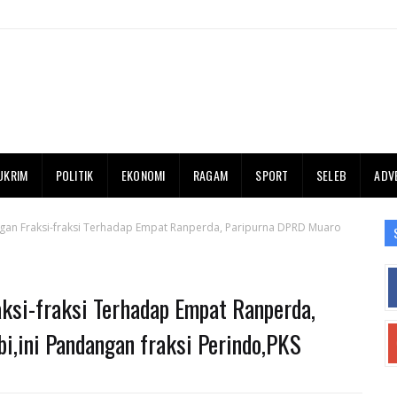
UKRIM
POLITIK
EKONOMI
RAGAM
SPORT
SELEB
ADV
an Fraksi-fraksi Terhadap Empat Ranperda, Paripurna DPRD Muaro
ksi-fraksi Terhadap Empat Ranperda,
i,ini Pandangan fraksi Perindo,PKS