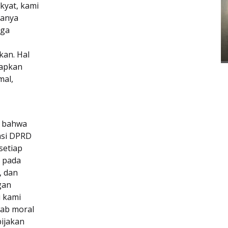
kyat, kami
hanya
uga
kan. Hal
tapkan
mal,
 bahwa
asi DPRD
setiap
 pada
l, dan
gan
 kami
wab moral
bijakan