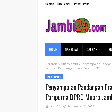
Contak
Disclaimer
Privasi Polic
HOME
NASIONAL
DAERAH
H
Beranda
Muarojambi
Penyampaian Pandang
Jambi,ini Pandangan fraksi Perindo,PKS
MUAROJAMBI
Penyampaian Pandangan Fra
Paripurna DPRD Muaro Jamb
Jambi24
September 21, 2025