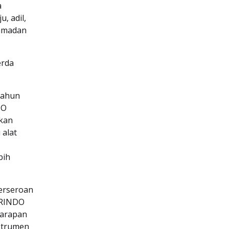
a
, adil,
Ramadan
erda
Tahun
DO
kan
 alat
bih
erseroan
ERINDO
harapan
strumen