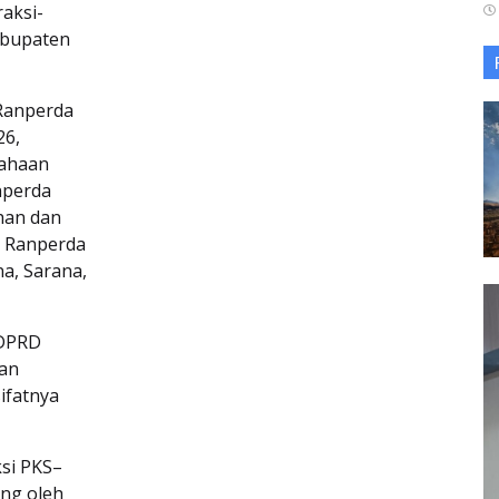
aksi-
abupaten
Ranperda
26,
sahaan
nperda
han dan
 Ranperda
a, Sarana,
 DPRD
an
ifatnya
ksi PKS–
ng oleh