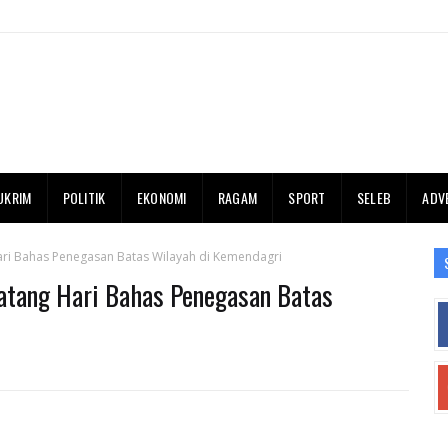
UKRIM
POLITIK
EKONOMI
RAGAM
SPORT
SELEB
ADV
ri Bahas Penegasan Batas Wilayah di Kemendagri
atang Hari Bahas Penegasan Batas