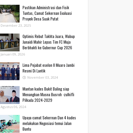
Pastikan Administrasi dan Fisik
Tuntas, Camat Sekernan Evaluasi
Proyek Desa Suak Putat
Desember 23, 2025
Optimis Rebut Takhta Juara, Wabup
Junaidi Mahir Lepas Tim FC Muja
Berbhakti ke Gubernur Cup 2026
Januari 09, 2026
Lima Pejabat eselon II Muaro Jambi
Resmi Di Lantik
November 03, 2024
Mantan kades Bukit Baling siap
Menangkan Masna Busroh -zulkifli
Pilkada 2024-2029
Agustus 06, 2024
Upaya camat Sekernan Dan 4 kades
melakukan Negosiasi temui Jalan
Buntu