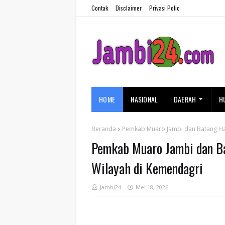
Contak
Disclaimer
Privasi Polic
HOME
NASIONAL
DAERAH
H
Beranda
Pemkab Muaro Jambi dan Batang Ha
Pemkab Muaro Jambi dan B
Wilayah di Kemendagri
Jambi24
Mei 18, 2026