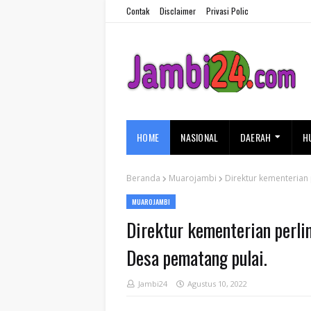
Contak
Disclaimer
Privasi Polic
HOME
NASIONAL
DAERAH
H
Beranda
Muarojambi
Direktur kementerian
MUAROJAMBI
Direktur kementerian perli
Desa pematang pulai.
Jambi24
Agustus 10, 2022