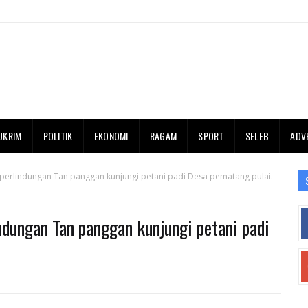
UKRIM
POLITIK
EKONOMI
RAGAM
SPORT
SELEB
ADV
 perlindungan Tan panggan kunjungi petani padi Desa pematang pulai.
ndungan Tan panggan kunjungi petani padi