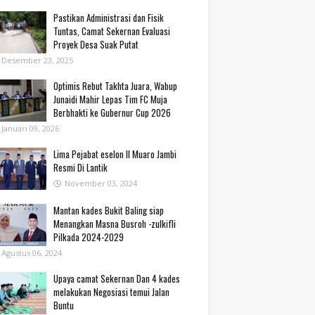
Pastikan Administrasi dan Fisik
Tuntas, Camat Sekernan Evaluasi
Proyek Desa Suak Putat
Desember 23, 2025
Optimis Rebut Takhta Juara, Wabup
Junaidi Mahir Lepas Tim FC Muja
Berbhakti ke Gubernur Cup 2026
Januari 09, 2026
Lima Pejabat eselon II Muaro Jambi
Resmi Di Lantik
November 03, 2024
Mantan kades Bukit Baling siap
Menangkan Masna Busroh -zulkifli
Pilkada 2024-2029
Agustus 06, 2024
Upaya camat Sekernan Dan 4 kades
melakukan Negosiasi temui Jalan
Buntu