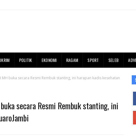
UKRIM
POLITIK
EKONOMI
RAGAM
SPORT
SELEB
ADV
H MH buka secara Resmi Rembuk stanting, ini harapan kadis kesehatan
buka secara Resmi Rembuk stanting, ini
uaroJambi