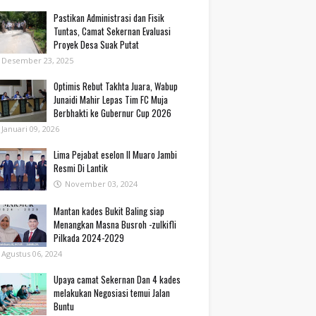
Pastikan Administrasi dan Fisik
Tuntas, Camat Sekernan Evaluasi
Proyek Desa Suak Putat
Desember 23, 2025
Optimis Rebut Takhta Juara, Wabup
Junaidi Mahir Lepas Tim FC Muja
Berbhakti ke Gubernur Cup 2026
Januari 09, 2026
Lima Pejabat eselon II Muaro Jambi
Resmi Di Lantik
November 03, 2024
Mantan kades Bukit Baling siap
Menangkan Masna Busroh -zulkifli
Pilkada 2024-2029
Agustus 06, 2024
Upaya camat Sekernan Dan 4 kades
melakukan Negosiasi temui Jalan
Buntu