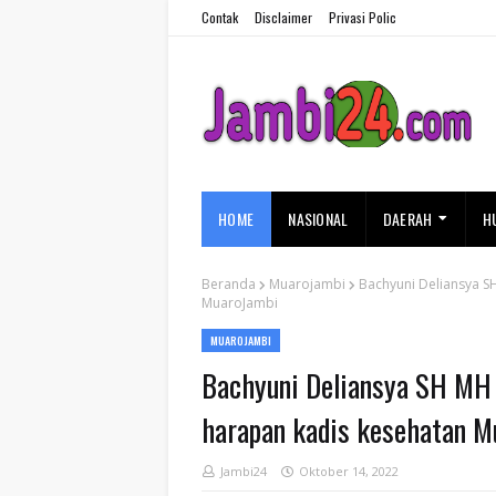
Contak
Disclaimer
Privasi Polic
HOME
NASIONAL
DAERAH
H
Beranda
Muarojambi
Bachyuni Deliansya S
MuaroJambi
MUAROJAMBI
Bachyuni Deliansya SH MH 
harapan kadis kesehatan M
Jambi24
Oktober 14, 2022